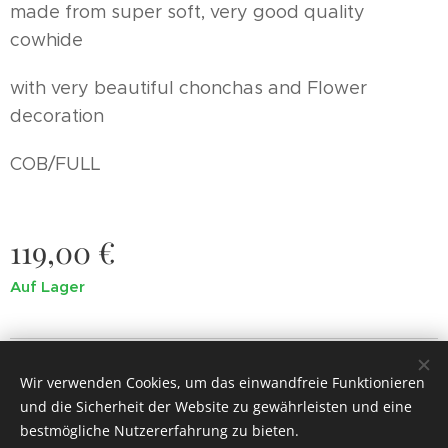
made from super soft, very good quality
cowhide
with very beautiful chonchas and Flower
decoration
COB/FULL
119,00
€
Auf Lager
© 2022
Painted Jewel.
Alle Rechte vorbehalten.
Wir verwenden Cookies, um das einwandfreie Funktionieren
Cookies
und die Sicherheit der Website zu gewährleisten und eine
bestmögliche Nutzererfahrung zu bieten.