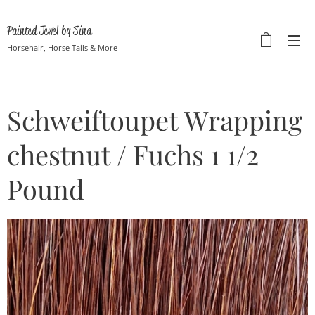
Painted Jewel by Sina
Horsehair, Horse Tails & More
Schweiftoupet Wrapping
chestnut / Fuchs 1 1/2
Pound