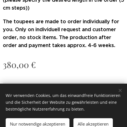
cm steps))
T
he toupees are made to order individual
ly for
you. Only on individuell request and customer
order, no stock items.
The production after
order and payment takes approx. 4-6 weeks.
380,00
€
© 2022
Painted Jewel.
Alle Rechte vorbehalten.
Wir verwenden Cookies, um das einwandfreie Funktionieren
Cookies
und die Sicherheit der Website zu gewährleisten und eine
bestmögliche Nutzererfahrung zu bieten.
Zum Warenkorb hinzufügen
Nur notwendige akzeptieren
Alle akzeptieren