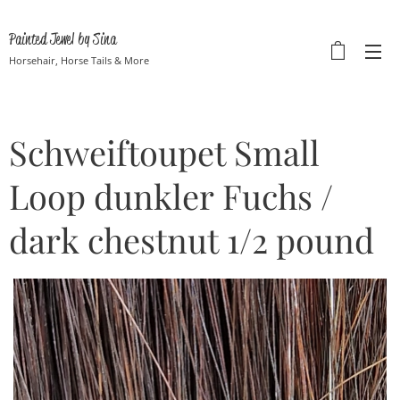
Painted Jewel by Sina
Horsehair, Horse Tails & More
Schweiftoupet Small
Loop dunkler Fuchs /
dark chestnut 1/2 pound