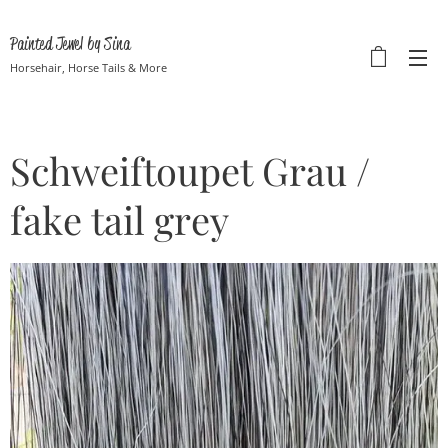
Painted Jewel by Sina
Horsehair, Horse Tails & More
Schweiftoupet Grau /
fake tail grey