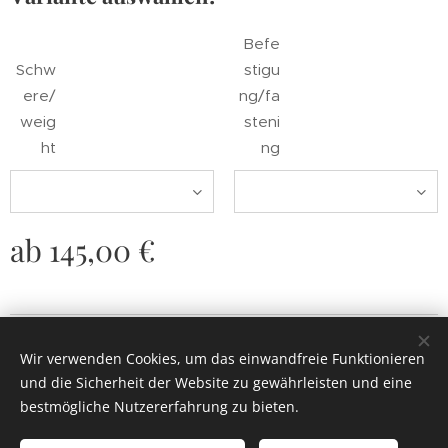
Befe
Schw
stigu
ere/
ng/fa
weig
steni
ht
ng
ab
145,00
€
© 2022
Painted Jewel.
Alle Rechte vorbehalten.
Wir verwenden Cookies, um das einwandfreie Funktionieren
Cookies
und die Sicherheit der Website zu gewährleisten und eine
bestmögliche Nutzererfahrung zu bieten.