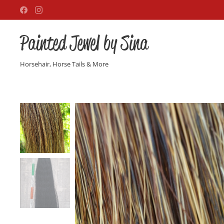
Painted Jewel by Sina
Horsehair, Horse Tails & More