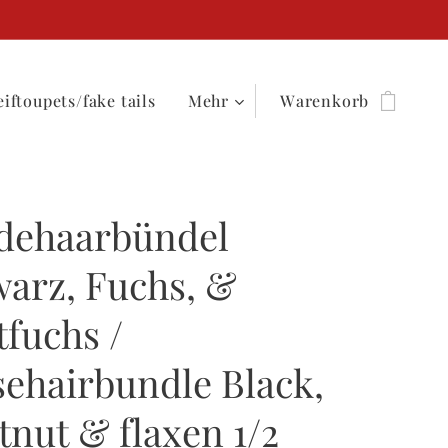
iftoupets/fake tails
Mehr
Warenkorb
dehaarbündel
arz, Fuchs, &
tfuchs /
ehairbundle Black,
tnut & flaxen 1/2