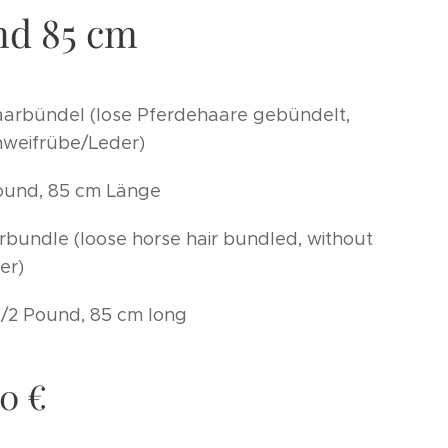
nd 85 cm
arbündel (lose Pferdehaare gebündelt,
weifrübe/Leder)
Pound, 85 cm Länge
rbundle (loose horse hair bundled, without
her)
1/2 Pound, 85 cm long
00
€