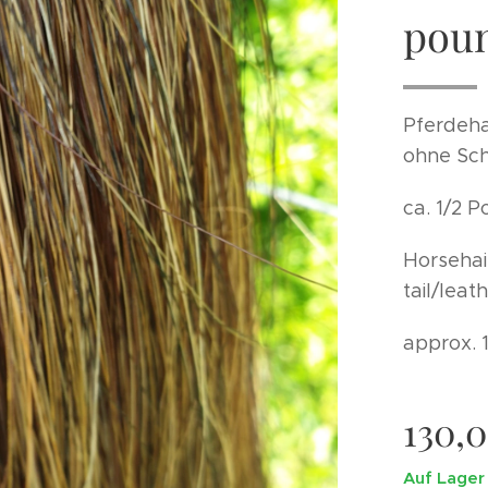
pou
Pferdeha
ohne Sch
ca. 1/2 
Horsehai
tail/leat
approx. 
130,
Auf Lager