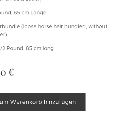
Pound, 85 cm Länge
rbundle (loose horse hair bundled, without
her)
1/2 Pound, 85 cm long
00
€
um Warenkorb hinzufügen