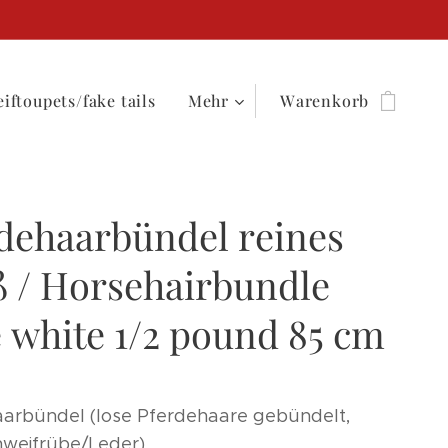
iftoupets/fake tails
Mehr
Warenkorb
dehaarbündel reines
 / Horsehairbundle
 white 1/2 pound 85 cm
arbündel (lose Pferdehaare gebündelt,
weifrübe/Leder)