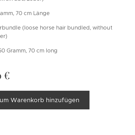
Gramm, 70 cm Länge
rbundle (loose horse hair bundled, without
her)
50 Gramm, 70 cm long
0
€
um Warenkorb hinzufügen