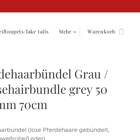
iftoupets/fake tails
Mehr
Warenkorb
dehaarbündel Grau /
ehairbundle grey 50
mm 70cm
arbündel (lose Pferdehaare gebündelt,
weifrübe/Leder)