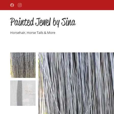
Painted Jewel by Sina
Horsehair, Horse Tails & More