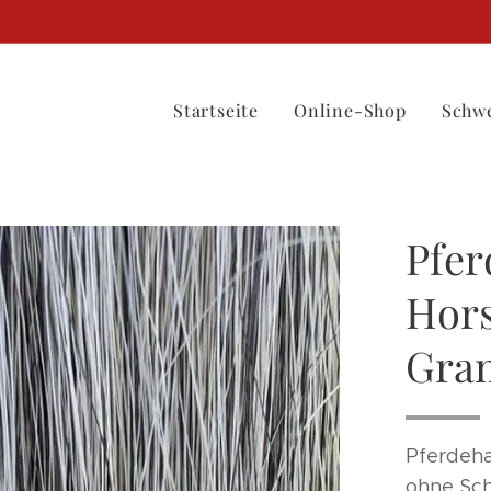
Startseite
Online-Shop
Schwe
Pfer
Hors
Gra
Pferdeha
ohne Sch