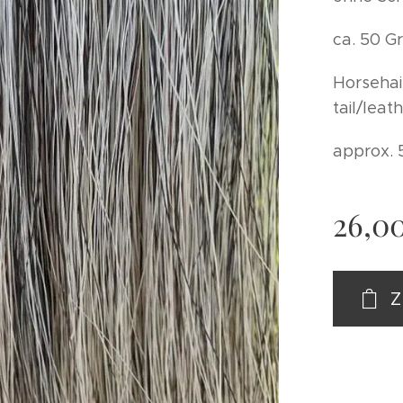
ca. 50 
Horsehai
tail/leat
approx. 
26,0
Z