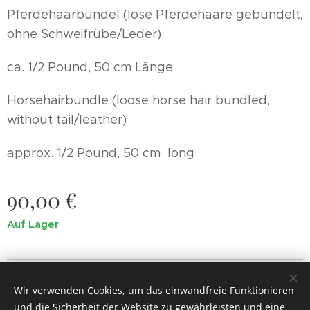
Pferdehaarbündel (lose Pferdehaare gebündelt,
ohne Schweifrübe/Leder)
ca. 1/2 Pound, 50 cm Länge
Horsehairbundle (loose horse hair bundled,
without tail/leather)
approx. 1/2 Pound, 50 cm long
90,00
€
Auf Lager
© 2022
Painted Jewel.
Alle Rechte vorbehalten.
Wir verwenden Cookies, um das einwandfreie Funktionieren
Cookies
und die Sicherheit der Website zu gewährleisten und eine